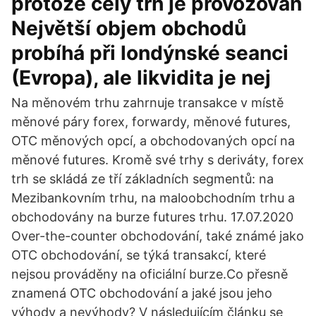
protože celý trh je provozován
Největší objem obchodů
probíhá při londýnské seanci
(Evropa), ale likvidita je nej
Na měnovém trhu zahrnuje transakce v místě
měnové páry forex, forwardy, měnové futures,
OTC měnových opcí, a obchodovaných opcí na
měnové futures. Kromě své trhy s deriváty, forex
trh se skládá ze tří základních segmentů: na
Mezibankovním trhu, na maloobchodním trhu a
obchodovány na burze futures trhu. 17.07.2020
Over-the-counter obchodování, také známé jako
OTC obchodování, se týká transakcí, které
nejsou prováděny na oficiální burze.Co přesně
znamená OTC obchodování a jaké jsou jeho
výhody a nevýhody? V následujícím článku se