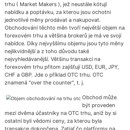
trhu ( Market Makers ), jež neustále kótují
nabídku a poptávku, za kterou jsou ochotni
jednotlivé měny prodávat a nakupovat.
Obchodování těchto měn tvoří největší objem na
forexovém trhu a většina brokerů je má ve svojí
nabídce. Díky nejvyššímu objemu jsou tyto měny
nejlikvidnější a z toho důvodu také
nejvyhledávanější. Většinu transakcí na
forexovém trhu přitom zajišťují USD, EUR, JPY,
CHF a GBP. Jde o příklad OTC trhu. OTC
znamená "over the counter", t. j.
Obchod může
být proveden
mezi dvěma účastníky na OTC trhu, aniž by si
ostatní byli vědomi ceny, za kterou byla
transakce dokončena. Zatiaľ čo platformy na