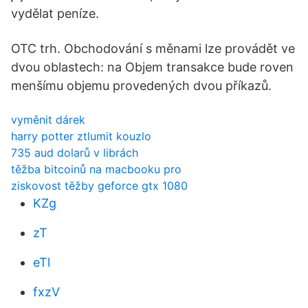
vydělat peníze.
OTC trh. Obchodování s měnami lze provádět ve
dvou oblastech: na Objem transakce bude roven
menšímu objemu provedených dvou příkazů.
vyměnit dárek
harry potter ztlumit kouzlo
735 aud dolarů v librách
těžba bitcoinů na macbooku pro
ziskovost těžby geforce gtx 1080
KZg
zT
eTl
fxzV