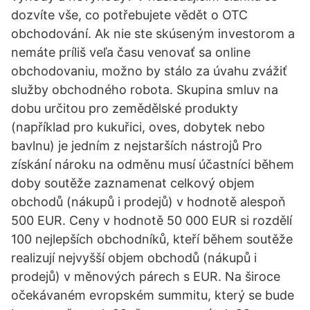
dozvíte vše, co potřebujete vědět o OTC
obchodování. Ak nie ste skúseným investorom a
nemáte príliš veľa času venovať sa online
obchodovaniu, možno by stálo za úvahu zvážiť
služby obchodného robota. Skupina smluv na
dobu určitou pro zemědělské produkty
(například pro kukuřici, oves, dobytek nebo
bavlnu) je jedním z nejstarších nástrojů Pro
získání nároku na odměnu musí účastníci během
doby soutěže zaznamenat celkový objem
obchodů (nákupů i prodejů) v hodnotě alespoň
500 EUR. Ceny v hodnotě 50 000 EUR si rozdělí
100 nejlepších obchodníků, kteří během soutěže
realizují nejvyšší objem obchodů (nákupů i
prodejů) v měnových párech s EUR. Na široce
očekávaném evropském summitu, který se bude