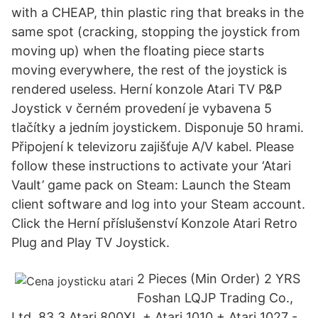
with a CHEAP, thin plastic ring that breaks in the
same spot (cracking, stopping the joystick from
moving up) when the floating piece starts
moving everywhere, the rest of the joystick is
rendered useless. Herní konzole Atari TV P&P
Joystick v černém provedení je vybavena 5
tlačítky a jedním joystickem. Disponuje 50 hrami.
Připojení k televizoru zajišťuje A/V kabel. Please
follow these instructions to activate your ‘Atari
Vault’ game pack on Steam: Launch the Steam
client software and log into your Steam account.
Click the Herní příslušenství Konzole Atari Retro
Plug and Play TV Joystick.
2 Pieces (Min Order) 2 YRS
Foshan LQJP Trading Co.,
Ltd. 83.3 Atari 800XL + Atari 1010 + Atari 1027 -