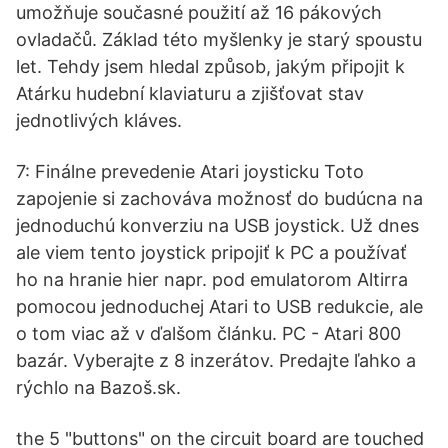
umožňuje současné použití až 16 pákových
ovladačů. Základ této myšlenky je starý spoustu
let. Tehdy jsem hledal způsob, jakým připojit k
Atárku hudební klaviaturu a zjišťovat stav
jednotlivých kláves.
7: Finálne prevedenie Atari joysticku Toto
zapojenie si zachováva možnosť do budúcna na
jednoduchú konverziu na USB joystick. Už dnes
ale viem tento joystick pripojiť k PC a používať
ho na hranie hier napr. pod emulatorom Altirra
pomocou jednoduchej Atari to USB redukcie, ale
o tom viac až v ďalšom článku. PC - Atari 800
bazár. Vyberajte z 8 inzerátov. Predajte ľahko a
rýchlo na Bazoš.sk.
the 5 "buttons" on the circuit board are touched