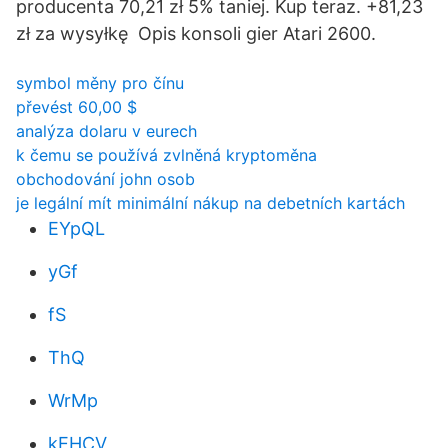
producenta 70,21 zł 5% taniej. Kup teraz. +81,23
zł za wysyłkę Opis konsoli gier Atari 2600.
symbol měny pro čínu
převést 60,00 $
analýza dolaru v eurech
k čemu se používá zvlněná kryptoměna
obchodování john osob
je legální mít minimální nákup na debetních kartách
EYpQL
yGf
fS
ThQ
WrMp
kEHCV