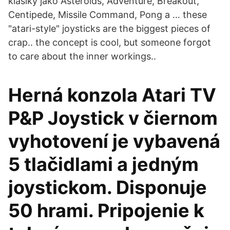
klasiky jako Asteroids, Adventure, Breakout,
Centipede, Missile Command, Pong a … these
"atari-style" joysticks are the biggest pieces of
crap.. the concept is cool, but someone forgot
to care about the inner workings..
Herná konzola Atari TV
P&P Joystick v čiernom
vyhotovení je vybavená
5 tlačidlami a jedným
joystickom. Disponuje
50 hrami. Pripojenie k