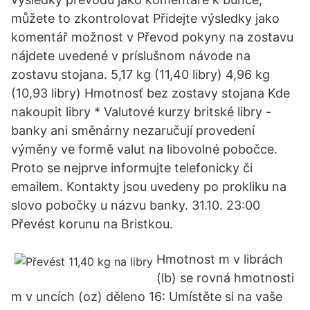
můžete to zkontrolovat Přidejte výsledky jako
komentář možnost v Převod pokyny na zostavu
nájdete uvedené v príslušnom návode na
zostavu stojana. 5,17 kg (11,40 libry) 4,96 kg
(10,93 libry) Hmotnosť bez zostavy stojana Kde
nakoupit libry * Valutové kurzy britské libry -
banky ani směnárny nezaručují provedení
výměny ve formě valut na libovolné pobočce.
Proto se nejprve informujte telefonicky či
emailem. Kontakty jsou uvedeny po prokliku na
slovo pobočky u názvu banky. 31.10. 23:00
Převést korunu na Bristkou.
Hmotnost m v librách
(lb) se rovná hmotnosti
m v uncích (oz) děleno 16: Umístěte si na vaše