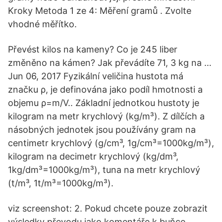
Kroky Metoda 1 ze 4: Měření gramů . Zvolte
vhodné měřítko.
Převést kilos na kameny? Co je 245 liber
změněno na kámen? Jak převádíte 71, 3 kg na …
Jun 06, 2017 Fyzikální veličina hustota má
značku ρ, je definována jako podíl hmotnosti a
objemu ρ=m/V.. Základní jednotkou hustoty je
kilogram na metr krychlový (kg/m³). Z dílčích a
násobných jednotek jsou používány gram na
centimetr krychlový (g/cm³, 1g/cm³=1000kg/m³),
kilogram na decimetr krychlový (kg/dm³,
1kg/dm³=1000kg/m³), tuna na metr krychlový
(t/m³, 1t/m³=1000kg/m³).
viz screenshot: 2. Pokud chcete pouze zobrazit
výsledky převodu jako komentáře k buňce,