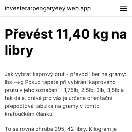
investerarpengaryeey.web.app
Převést 11,40 kg na
libry
Jak vybrat kaprový prut - převod liber na gramy:
lbs -->g Pokud tápete při vybírání kaprového
prutu v jeho označení - 1,75lb, 2,5lb, 3lb, 3,5lb a
tak dále, právě pro vás je určena orientační
přepočtová tabulka na gramy v tomto
kraťoučkém článku.
To se rovná zhruba 295, 42 libry. Kilogram je