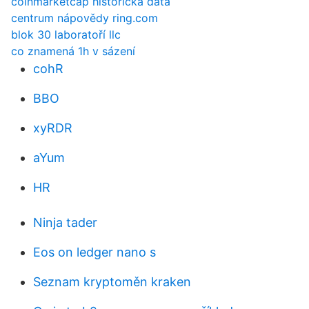
coinmarketcap historická data
centrum nápovědy ring.com
blok 30 laboratoří llc
co znamená 1h v sázení
cohR
BBO
xyRDR
aYum
HR
Ninja tader
Eos on ledger nano s
Seznam kryptoměn kraken