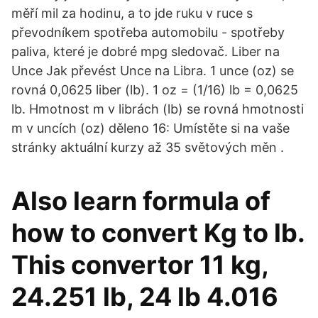
měří mil za hodinu, a to jde ruku v ruce s
převodníkem spotřeba automobilu - spotřeby
paliva, které je dobré mpg sledovač. Liber na
Unce Jak převést Unce na Libra. 1 unce (oz) se
rovná 0,0625 liber (lb). 1 oz = (1/16) lb = 0,0625
lb. Hmotnost m v librách (lb) se rovná hmotnosti
m v uncích (oz) děleno 16: Umístěte si na vaše
stránky aktuální kurzy až 35 světových měn .
Also learn formula of
how to convert Kg to lb.
This convertor 11 kg,
24.251 lb, 24 lb 4.016