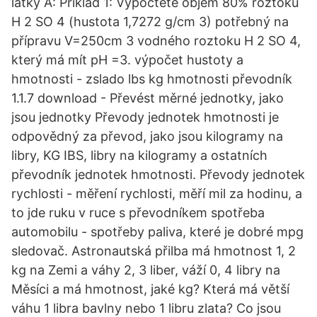
látky A: Příklad 1: Vypočtěte objem 80% roztoku
H 2 SO 4 (hustota 1,7272 g/cm 3) potřebný na
přípravu V=250cm 3 vodného roztoku H 2 SO 4,
který má mít pH =3. výpočet hustoty a
hmotnosti - zslado lbs kg hmotnosti převodník
1.1.7 download - Převést měrné jednotky, jako
jsou jednotky Převody jednotek hmotnosti je
odpovědný za převod, jako jsou kilogramy na
libry, KG IBS, libry na kilogramy a ostatních
převodník jednotek hmotnosti. Převody jednotek
rychlosti - měření rychlosti, měří mil za hodinu, a
to jde ruku v ruce s převodníkem spotřeba
automobilu - spotřeby paliva, které je dobré mpg
sledovač. Astronautská přilba má hmotnost 1, 2
kg na Zemi a váhy 2, 3 liber, váží 0, 4 libry na
Měsíci a má hmotnost, jaké kg? Která má větší
váhu 1 libra bavlny nebo 1 libru zlata? Co jsou