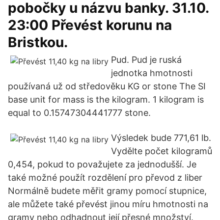
pobočky u názvu banky. 31.10.
23:00 Převést korunu na
Bristkou.
Pud. Pud je ruská
jednotka hmotnosti
používaná už od středověku KG or stone The SI
base unit for mass is the kilogram. 1 kilogram is
equal to 0.15747304441777 stone.
Výsledek bude 771,61 lb.
Vydělte počet kilogramů
0,454, pokud to považujete za jednodušší. Je
také možné použít rozdělení pro převod z liber
Normálně budete měřit gramy pomocí stupnice,
ale můžete také převést jinou míru hmotnosti na
gramy nebo odhadnout její přesné množství.