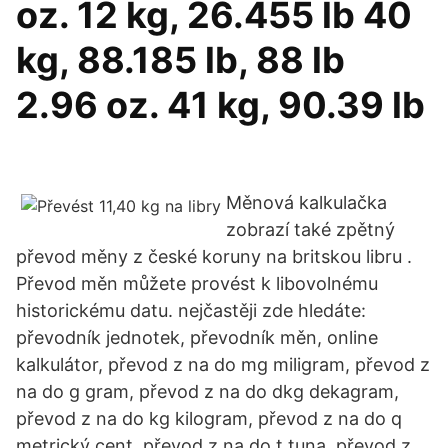
oz. 12 kg, 26.455 lb 40
kg, 88.185 lb, 88 lb
2.96 oz. 41 kg, 90.39 lb
Měnová kalkulačka
zobrazí také zpětný
převod měny z české koruny na britskou libru .
Převod měn můžete provést k libovolnému
historickému datu. nejčastěji zde hledáte:
převodník jednotek, převodník měn, online
kalkulátor, převod z na do mg miligram, převod z
na do g gram, převod z na do dkg dekagram,
převod z na do kg kilogram, převod z na do q
metrický cent, převod z na do t tuna, převod z