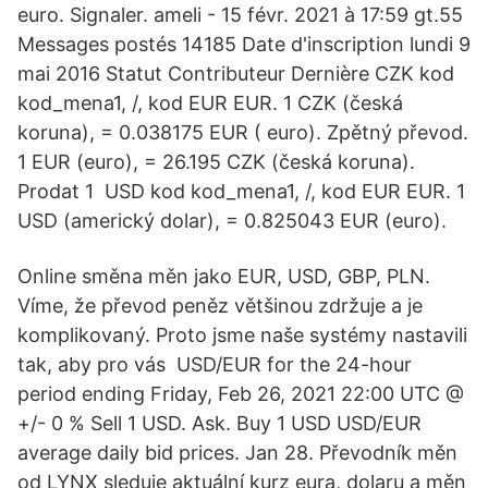
euro. Signaler. ameli - 15 févr. 2021 à 17:59 gt.55
Messages postés 14185 Date d'inscription lundi 9
mai 2016 Statut Contributeur Dernière CZK kod
kod_mena1, /, kod EUR EUR. 1 CZK (česká
koruna), = 0.038175 EUR ( euro). Zpětný převod.
1 EUR (euro), = 26.195 CZK (česká koruna).
Prodat 1 USD kod kod_mena1, /, kod EUR EUR. 1
USD (americký dolar), = 0.825043 EUR (euro).
Online směna měn jako EUR, USD, GBP, PLN.
Víme, že převod peněz většinou zdržuje a je
komplikovaný. Proto jsme naše systémy nastavili
tak, aby pro vás USD/EUR for the 24-hour
period ending Friday, Feb 26, 2021 22:00 UTC @
+/- 0 % Sell 1 USD. Ask. Buy 1 USD USD/EUR
average daily bid prices. Jan 28. Převodník měn
od LYNX sleduje aktuální kurz eura, dolaru a měn