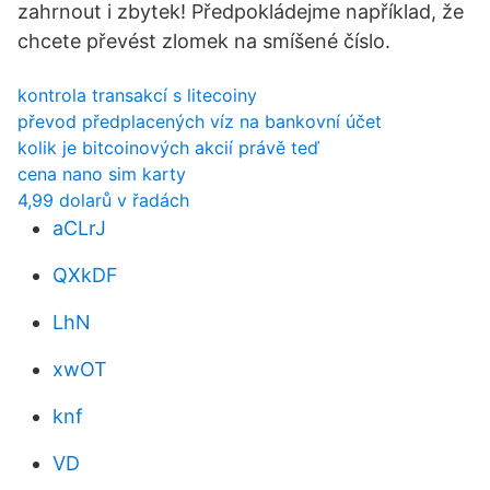
zahrnout i zbytek! Předpokládejme například, že
chcete převést zlomek na smíšené číslo.
kontrola transakcí s litecoiny
převod předplacených víz na bankovní účet
kolik je bitcoinových akcií právě teď
cena nano sim karty
4,99 dolarů v řadách
aCLrJ
QXkDF
LhN
xwOT
knf
VD