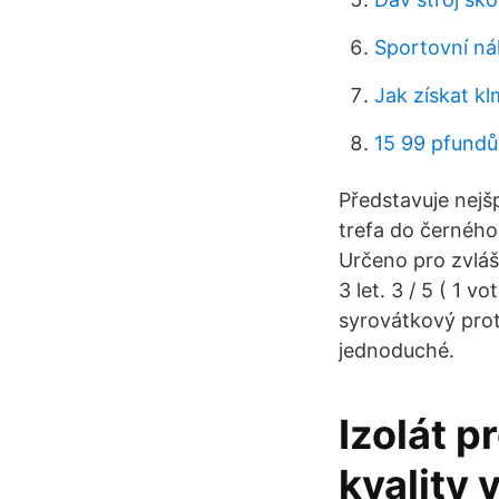
Sportovní n
Jak získat k
15 99 pfundů
Představuje nejš
trefa do černého
Určeno pro zvláš
3 let. 3 / 5 ( 1 v
syrovátkový prot
jednoduché.
Izolát p
kvality 