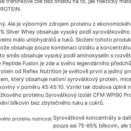
še tréninkové cíle bez ohledu na to, jak hektický má
ROTEIN.
elný. Ale je výborným zdrojem proteinu z ekonomickéh
% Silver Whey obsahuje vysoký podíl syrovátkového 
 velmi málo uhlohydrátů a tuků. Složení tohoto produk
tože obsahuje pouze kombinaci izolátu a koncentrát
áto směs obsahuje vysoký podíl aminokyselin s rozv
e Peptide Fusion je zde a svého legendárního předc
tein od Reflex Nutrition je světově první a jediný pr
m, který obsahuje nativní syrovátkový protein, micel
ílkoviny v poměru 45:45:10. Vznikl tak doslova úplně
ložkového proteinu Syrovátkový izolát CFM WPI90 Prot
ění bílkovin bez zbytečného tuku a cukrů.
Syrovátkové koncentráty a dalš
pouze asi 75-85% bílkovin, ale