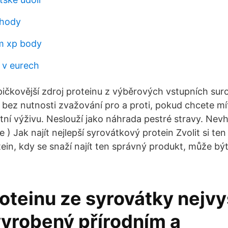
áhody
lm xp body
 v eurech
pičkovější zdroj proteinu z výběrových vstupních suro
 bez nutnosti zvažování pro a proti, pokud chcete mít
tní výživu. Neslouží jako náhrada pestré stravy. Nev
ote ) Jak najít nejlepší syrovátkový protein Zvolit si ten
ein, kdy se snaží najít ten správný produkt, může být
roteinu ze syrovátky nejvy
vyrobený přírodním a