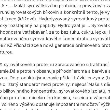
1,5 - … Izolát syrovátkového proteinu je považován z
druhů syrovátkových bílkovin a konkrétně tento, je v
filtrace (křížové). Hydrolyzovaný syrovátkový prote
cky rozštěpený na peptidy. Hydrolyzát je … Syrovátk
opnostní vstřebávání, za to bez tuku, cukru, lepku, l
naturovaného syrovátkového koncentrátu a syrovátk
. 587 Kč Přichází zcela nová generace prémiového prot
pturou.
% syrovátkového proteinu zpracovaného ultrafiltrací
mie.Dále protein obsahuje přírodní aroma a barviva a
zou. Do produktu jsme navíc přidali trávící enzymy (
e o "zlatý standard" mezi proteiny, nejlepší Naše smě
 bílkovinného koncentrátu, syrovátkového izolátu, 
ého proteinu, micelárního kaseinu, kaseinátu vápena
z volného výběhu obsahuje impozantní množství výži