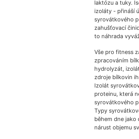
laktózu a tuky. 
izoláty - přináší
syrovátkového pr
zahušťovací čini
to náhrada vyváž
Vše pro fitness z
zpracováním bílk
hydrolyzát, izolá
zdroje bílkovin 
Izolát syrovátko
proteinu, která 
syrovátkového p
Typy syrovátkové
během dne jako d
nárust objemu sv