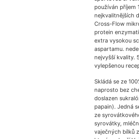
používán příjem 
nejkvalitnějších 
Cross-Flow mikro
protein enzymati
extra vysokou sch
aspartamu. nede
nejvyšší kvality
vylepšenou rece
Skládá se ze 100
naprosto bez che
doslazen sukraló
papain). Jedná s
ze syrovátkového
syrovátky, mléčn
vaječných bílků 