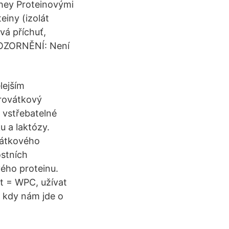
Whey Proteinovými
einy (izolát
vá příchuť,
UPOZORNĚNÍ: Není
lejším
yrovátkový
i vstřebatelné
u a laktózy.
vátkového
ostních
ého proteinu.
t = WPC, užívat
, kdy nám jde o