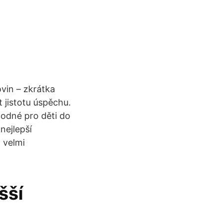
vin – zkrátka
 jistotu úspěchu.
hodné pro děti do
 nejlepší
 velmi
šší