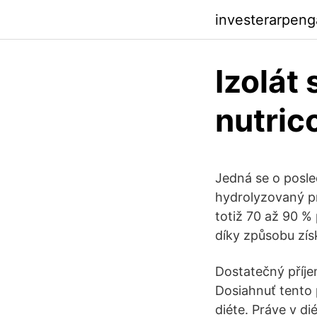
investerarpen
Izolát
nutric
Jedná se o posle
hydrolyzovaný pr
totiž 70 až 90 %
díky způsobu získ
Dostatečný příje
Dosiahnuť tento 
diéte. Práve v d