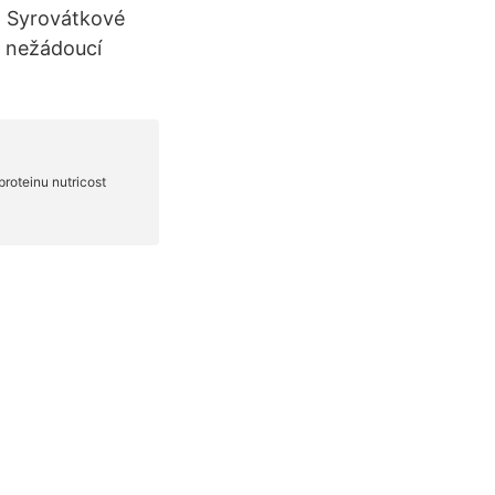
. Syrovátkové
é nežádoucí