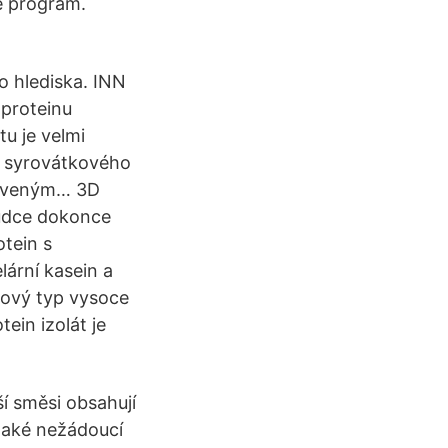
te program.
o hlediska. INN
proteinu
tu je velmi
u syrovátkového
ětveným… 3D
hůdce dokonce
otein s
ární kasein a
 nový typ vysoce
ein izolát je
í směsi obsahují
 také nežádoucí