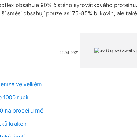
soflex obsahuje 90% čistého syrovátkového proteinu
lší směsi obsahují pouze asi 75-85% bílkovin, ale tak
22.04.2021
peníze ve velkém
e 1000 rupií
00 na prodej u mě
tků kraken
tské údolí