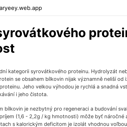
garyeey.web.app
 syrovátkového prote
ost
dní kategorii syrovátkového proteinu. Hydrolyzát ne
otein se obsahem bílkovin nijak významně neliší od i
 proteinu. Jeho velkou výhodou je rychlá a snadná vs
ávání i jeho čistota.
m bílkovin je nezbytný pro regeneraci a budování sv
príjem (1,6 - 2,2g / kg hmotnosti) môže byť náročné 
iétach s kalorickým deficitom je izolát vhodnou voľbo