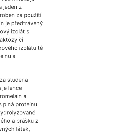
a jeden z
yroben za použití
in je předtrávený
ový izolát s
aktózy či
ového izolátu té
einu s
 za studena
 je lehce
bromelain a
s plná proteinu
hydrolyzované
tého a prášku z
vných látek,