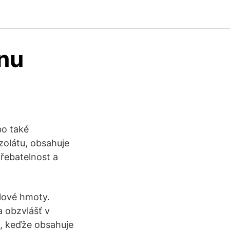
inu
bo také
zolátu, obsahuje
třebatelnost a
alové hmoty.
a obzvlášť v
u, keďže obsahuje