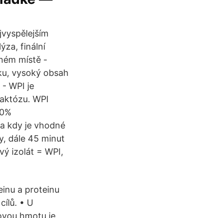
ejvyspělejším
ýza, finální
uhém místě -
inku, vysoký obsah
 - WPI je
laktózu. WPI
90%
a kdy je vhodné
y, dále 45 minut
vý izolát = WPI,
inu a proteinu
cílů. • U
lovou hmotu je