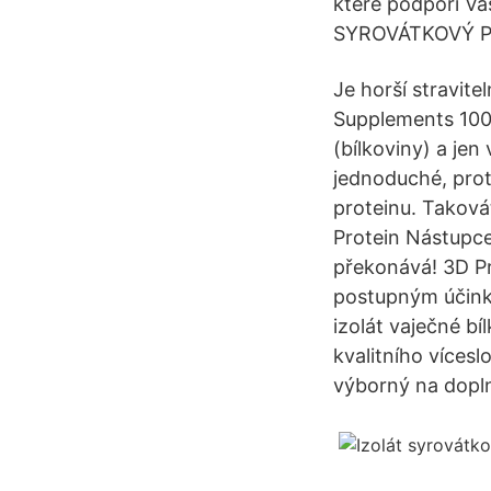
které podpoří Va
SYROVÁTKOVÝ P
Je horší stravit
Supplements 100
(bílkoviny) a jen
jednoduché, pro
proteinu. Takov
Protein Nástupc
překonává! 3D Pro
postupným účinke
izolát vaječné b
kvalitního víces
výborný na dopln