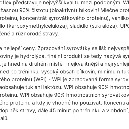
Isoflex představuje nejvyšší kvalitu mezi podobnými 
 úžasnou 90% čistotu (bioaktivní) bílkovin! Mléčné prot
oteinu, koncentrát syrovátkového proteinu), vanilko
dlo (karboxymethylcelulóza), sladidlo (sukralóza). 
ené a různorodé stravy.
a nejlepší ceny. Zpracování syrovátky se liší: nejvyspě
oviny je hydrolýza, finální produkt se tedy nazývá s
t je hned na druhém místě - nejkvalitnější a nejrychlej
ihned po tréninku, vysoký obsah bílkovin, minimum tuk
vého proteinu (WPI) - WPI je zpracovaná forma syro
neobsahuje tuk ani laktózu. WPI obsahuje 90% hmotn
roteinu. WPI obsahuje 90% hmotnostních syrovátkov
ho proteinu a kdy je vhodné ho používat. Koncentrá
oplněk stravy, dále 45 minut po tréninku a v období
alů.