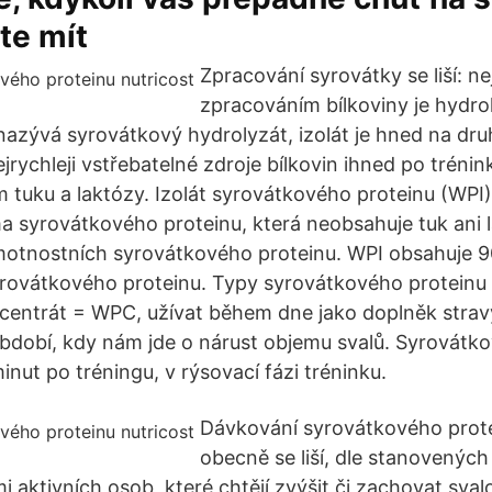
te mít
Zpracování syrovátky se liší: n
zpracováním bílkoviny je hydrol
nazývá syrovátkový hydrolyzát, izolát je hned na dr
nejrychleji vstřebatelné zdroje bílkovin ihned po trén
m tuku a laktózy. Izolát syrovátkového proteinu (WPI)
 syrovátkového proteinu, která neobsahuje tuk ani 
otnostních syrovátkového proteinu. WPI obsahuje 
rovátkového proteinu. Typy syrovátkového proteinu 
centrát = WPC, užívat během dne jako doplněk strav
období, kdy nám jde o nárust objemu svalů. Syrovátko
nut po tréningu, v rýsovací fázi tréninku.
Dávkování syrovátkového prote
obecně se liší, dle stanovených 
i aktivních osob, které chtějí zvýšit či zachovat sva