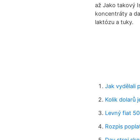
až Jako takový I
koncentráty a da
laktózu a tuky.
Jak vydělali 
Kolik dolarů j
Levný fiat 5
Rozpis popla
Dav stroj sko