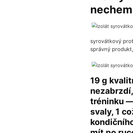
nechem
syrovátkový prote
správný produkt,
19 g kvali
nezabrzdí,
tréninku —
svaly, 1 c
kondičního 
mít po ruc