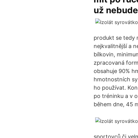
už nebude
produkt se tedy 
nejkvalitnější a 
bílkovin, minimu
zpracovaná forma
obsahuje 90% hm
hmotnostních sy
ho používat. Kon
po tréninku a v 
během dne, 45 mi
sportovců či velm