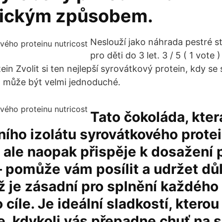
ickým způsobem.
Neslouží jako náhrada pestré 
pro děti do 3 let. 3 / 5 ( 1 vote )
in Zvolit si ten nejlepší syrovátkový protein, kdy se s
 může být velmi jednoduché.
Tato čokoláda, kte
tního izolátu syrovátkového prote
 ale naopak přispěje k dosažení 
 pomůže vám posílit a udržet dů
ož je zásadní pro splnění každého
cíle. Je ideální sladkostí, kterou
e, kdykoli vás přepadne chuť na 