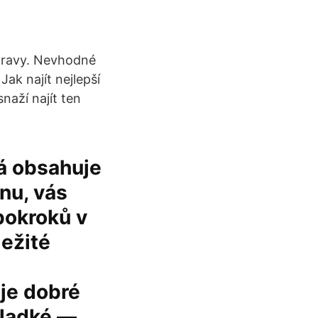
stravy. Nevhodné
 Jak najít nejlepší
naží najít ten
rá obsahuje
inu, vás
pokroků v
ležité
 je dobré
sladké —